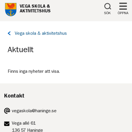
Till innehåll på sidan
VEGA SKOLA &
AKTIVITETSHUS
SÖK
ÖPPNA
Tillbaka
Vega skola & aktivitetshus
till
sidan:
Aktuellt
Finns inga nyheter att visa.
Kontakt
E-
vegaskola@haninge.se
post:
Postadress:
Vega allé 61
136 57 Haninge