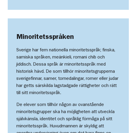
Minoritetsspråken
Sverige har fem nationella minoritetsspråk; finska,
samiska språken, meänkieli, romani chib och
jiddisch. Dessa språk är minoritetsspråk med
historisk hävd. De som tillhör minoritetsgrupperna
sverigefinnar, samer, tornedalingar, romer eller judar
har getts särskilda lagstadgade rättigheter och rätt
till sitt minoritetsspråk.
De elever som tillhör någon av ovanstående
minoritetsgrupper ska ha möjligheten att utveckla
självkänsla, identitet och språklig förmåga på sitt
minoritetsspråk. Huvudmannen är skyldig att
anordna undervisning även om det bara finns en