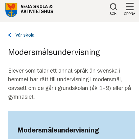
Till innehåll på sidan
VEGA SKOLA &
AKTIVITETSHUS
SÖK
ÖPPNA
Tillbaka
Vår skola
till
sidan:
Modersmålsundervisning
Elever som talar ett annat språk än svenska i
hemmet har rätt till undervisning i modersmål,
oavsett om de går i grundskolan (åk 1–9) eller på
gymnasiet.
Modersmålsundervisning